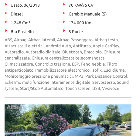
Usato, 06/2018
70 KW/95 CV
Diesel
Cambio Manuale (5)
1.248 Cm³
174.000 Km
Blu Pastello
5 Porte
ABS, Airbag, Airbag laterali, Airbag Passeggero, Airbag testa,
Alzacristalli elettrici, Android Auto, Antifurto, Apple CarPlay,
Autoradio, Autoradio digitale, Bluetooth, Bracciolo, Chiusura
centralizzata, Chiusura centralizzata telecomandata,
Climatizzatore, Controllo trazione, ESP, Fendinebbia, Filtro
antiparticolato, Immobilizzatore elettronico, Isofix, Luci diurne,
Monitoraggio pressione pneumatici, MP3, Park Distance Control,
Schermo multifunzione interamente digitale, Servosterzo, Sound
system, Start/Stop Automatico, Touch screen, USB, Vivavoce