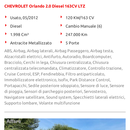
CHEVROLET Orlando 2.0 Diesel 163CV LTZ
Usato, 05/2012
120 KW/163 CV
Diesel
Cambio Manuale (6)
1.998 Cm³
247.000 Km
Antracite Metallizzato
5 Porte
ABS, Airbag, Airbag laterali, Airbag Passeggero, Airbag testa,
Alzacristalli elettrici, Antifurto, Autoradio, Boardcomputer,
Bracciolo, Cerchi in lega, Chiusura centralizzata, Chiusura
centralizzata telecomandata, Climatizzatore, Controllo trazione,
Cruise Control, ESP, Fendinebbia, Filtro antiparticolato,
Immobilizzatore elettronico, Isofix, Park Distance Control,
Portapacchi, Sedile posteriore sdoppiato, Sensore di luce, Sensore
di pioggia, Sensori di parcheggio posteriori, Servosterzo,
Navigatore satellitare, Sound system, Specchietti laterali elettrici,
Supporto lombare, Volante multifunzione