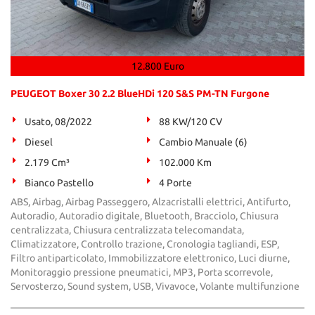
12.800 Euro
PEUGEOT Boxer 30 2.2 BlueHDi 120 S&S PM-TN Furgone
Usato, 08/2022
88 KW/120 CV
Diesel
Cambio Manuale (6)
2.179 Cm³
102.000 Km
Bianco Pastello
4 Porte
ABS, Airbag, Airbag Passeggero, Alzacristalli elettrici, Antifurto,
Autoradio, Autoradio digitale, Bluetooth, Bracciolo, Chiusura
centralizzata, Chiusura centralizzata telecomandata,
Climatizzatore, Controllo trazione, Cronologia tagliandi, ESP,
Filtro antiparticolato, Immobilizzatore elettronico, Luci diurne,
Monitoraggio pressione pneumatici, MP3, Porta scorrevole,
Servosterzo, Sound system, USB, Vivavoce, Volante multifunzione