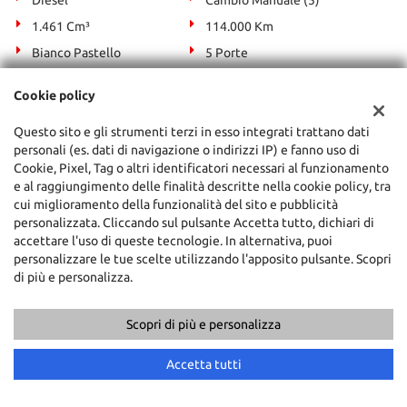
Diesel
Cambio Manuale (5)
1.461 Cm³
114.000 Km
Bianco Pastello
5 Porte
ABS, Airbag, Airbag laterali, Airbag Passeggero, Airbag testa,
Cookie policy
Alzacristalli elettrici, Antifurto, Autoradio, Bluetooth, Chiusura
centralizzata, Chiusura centralizzata telecomandata,
Questo sito e gli strumenti terzi in esso integrati trattano dati
Climatizzatore, Controllo trazione, Cronologia tagliandi, Cruise
personali (es. dati di navigazione o indirizzi IP) e fanno uso di
Control, ESP, Fendinebbia, Filtro antiparticolato, Immobilizzatore
Cookie, Pixel, Tag o altri identificatori necessari al funzionamento
elettronico, Luce d'ambiente, Luci diurne LED, Marmitta catalitica,
e al raggiungimento delle finalità descritte nella cookie policy, tra
Monitoraggio pressione pneumatici, MP3, Servosterzo, Sound
cui miglioramento della funzionalità del sito e pubblicità
system, Specchietti laterali elettrici, USB, Vivavoce, Volante
personalizzata. Cliccando sul pulsante Accetta tutto, dichiari di
multifunzione
accettare l'uso di queste tecnologie. In alternativa, puoi
personalizzare le tue scelte utilizzando l'apposito pulsante. Scopri
di più e personalizza.
I NOSTRI SERVIZI
Scopri di più e personalizza
Accetta tutti
Servizi finanziari
Offriamo servizi finanziari su misura.