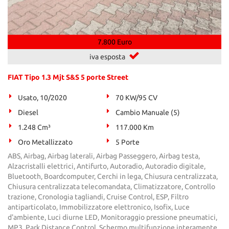
7.800 Euro
iva esposta
FIAT Tipo 1.3 Mjt S&S 5 porte Street
Usato, 10/2020
70 KW/95 CV
Diesel
Cambio Manuale (5)
1.248 Cm³
117.000 Km
Oro Metallizzato
5 Porte
ABS, Airbag, Airbag laterali, Airbag Passeggero, Airbag testa,
Alzacristalli elettrici, Antifurto, Autoradio, Autoradio digitale,
Bluetooth, Boardcomputer, Cerchi in lega, Chiusura centralizzata,
Chiusura centralizzata telecomandata, Climatizzatore, Controllo
trazione, Cronologia tagliandi, Cruise Control, ESP, Filtro
antiparticolato, Immobilizzatore elettronico, Isofix, Luce
d'ambiente, Luci diurne LED, Monitoraggio pressione pneumatici,
MP3, Park Distance Control, Schermo multifunzione interamente