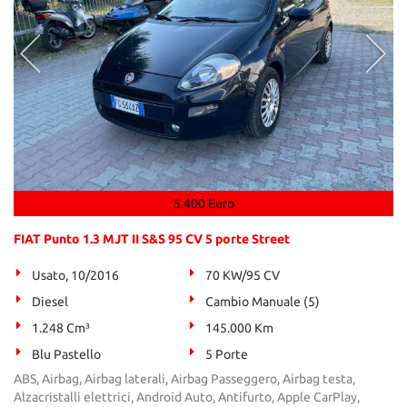
5.400 Euro
FIAT Punto 1.3 MJT II S&S 95 CV 5 porte Street
Usato, 10/2016
70 KW/95 CV
Diesel
Cambio Manuale (5)
1.248 Cm³
145.000 Km
Blu Pastello
5 Porte
ABS, Airbag, Airbag laterali, Airbag Passeggero, Airbag testa,
Alzacristalli elettrici, Android Auto, Antifurto, Apple CarPlay,