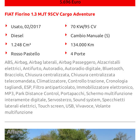
5.696 Euro
FIAT Fiorino 1.3 MJT 95CV Cargo Adventure
Usato, 02/2017
70 KW/95 CV
Diesel
Cambio Manuale (5)
1.248 Cm³
134.000 Km
Rosso Pastello
4 Porte
ABS, Airbag, Airbag laterali, Airbag Passeggero, Alzacristalli
elettrici, Antifurto, Autoradio, Autoradio digitale, Bluetooth,
Bracciolo, Chiusura centralizzata, Chiusura centralizzata
telecomandata, Climatizzatore, Controllo trazione, Cronologia
tagliandi, ESP, Filtro antiparticolato, Immobilizzatore elettronico,
MP3, Park Distance Control, Portapacchi, Schermo multifunzione
interamente digitale, Servosterzo, Sound system, Specchietti
laterali elettrici, Touch screen, USB, Vivavoce, Volante
multifunzione