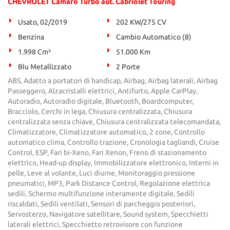
CHEVROLET Camaro Turbo aut. Cabriolet Touring
Usato, 02/2019
202 KW/275 CV
Benzina
Cambio Automatico (8)
1.998 Cm³
51.000 Km
Blu Metallizzato
2 Porte
ABS, Adatto a portatori di handicap, Airbag, Airbag laterali, Airbag
Passeggero, Alzacristalli elettrici, Antifurto, Apple CarPlay,
Autoradio, Autoradio digitale, Bluetooth, Boardcomputer,
Bracciolo, Cerchi in lega, Chiusura centralizzata, Chiusura
centralizzata senza chiave, Chiusura centralizzata telecomandata,
Climatizzatore, Climatizzatore automatico, 2 zone, Controllo
automatico clima, Controllo trazione, Cronologia tagliandi, Cruise
Control, ESP, Fari bi-Xeno, Fari Xenon, Freno di stazionamento
elettrico, Head-up display, Immobilizzatore elettronico, Interni in
pelle, Leve al volante, Luci diurne, Monitoraggio pressione
pneumatici, MP3, Park Distance Control, Regolazione elettrica
sedili, Schermo multifunzione interamente digitale, Sedili
riscaldati, Sedili ventilati, Sensori di parcheggio posteriori,
Servosterzo, Navigatore satellitare, Sound system, Specchietti
laterali elettrici, Specchietto retrovisore con funzione