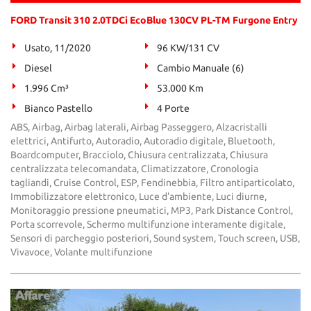
FORD Transit 310 2.0TDCi EcoBlue 130CV PL-TM Furgone Entry
Usato, 11/2020
96 KW/131 CV
Diesel
Cambio Manuale (6)
1.996 Cm³
53.000 Km
Bianco Pastello
4 Porte
ABS, Airbag, Airbag laterali, Airbag Passeggero, Alzacristalli
elettrici, Antifurto, Autoradio, Autoradio digitale, Bluetooth,
Boardcomputer, Bracciolo, Chiusura centralizzata, Chiusura
centralizzata telecomandata, Climatizzatore, Cronologia
tagliandi, Cruise Control, ESP, Fendinebbia, Filtro antiparticolato,
Immobilizzatore elettronico, Luce d'ambiente, Luci diurne,
Monitoraggio pressione pneumatici, MP3, Park Distance Control,
Porta scorrevole, Schermo multifunzione interamente digitale,
Sensori di parcheggio posteriori, Sound system, Touch screen, USB,
Vivavoce, Volante multifunzione