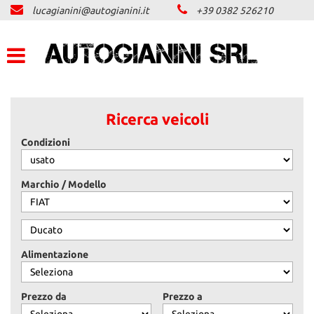
lucagianini@autogianini.it
+39 0382 526210
LISTA VEICOLI
ACQUISTIAMO USATO
ASSISTENZA
Ricerca veicoli
Condizioni
CONTATTI
NEWS
Marchio / Modello
AREA COMMERCIANTI
Alimentazione
Prezzo da
Prezzo a