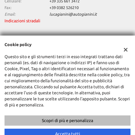
Cellulare:
+39 335 661 3472
Fax:
+39 0382 526210
Email:
lucagianini@autogianini.it
Indicazioni stradali
Dati fiscali:
Cookie policy
Auto Gianini Srl
Via Riviera, 61, Pavia (PV)
Questo sito e gli strumenti terzi in esso integrati trattano dati
C.F/P.IVA:
01352520181
personali (es. dati di navigazione o indirizzi IP) e fanno uso di
Registro delle imprese:
PV
Cookie, Pixel, Tag o altri identificatori necessari al funzionamento
e al raggiungimento delle finalità descritte nella cookie policy, tra
cui miglioramento della funzionalità del sito e pubblicità
personalizzata. Cliccando sul pulsante Accetta tutto, dichiari di
accettare l'uso di queste tecnologie. In alternativa, puoi
personalizzare le tue scelte utilizzando l'apposito pulsante. Scopri
di più e personalizza.
Scopri di più e personalizza
Copyright © 2026 GestionaleAuto.com S.r.l., Tutti i diritti riservati -
Leggi l'informativa sulla privacy
-
Cookie Policy
Sito creato da:
GestionaleAuto.com
Accetta tutti