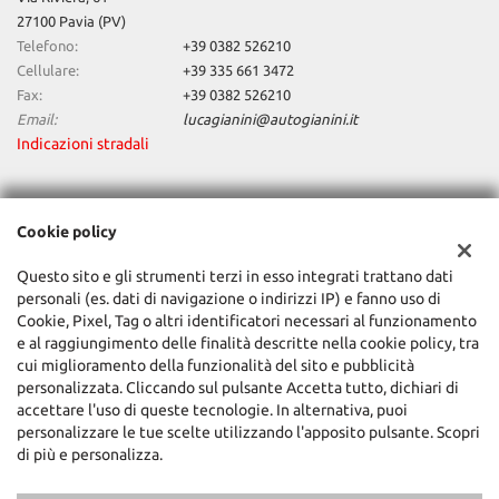
27100 Pavia (PV)
Telefono:
+39 0382 526210
Cellulare:
+39 335 661 3472
Fax:
+39 0382 526210
Email:
lucagianini@autogianini.it
Indicazioni stradali
Dati fiscali:
Cookie policy
Auto Gianini Srl
Via Riviera, 61, Pavia (PV)
Questo sito e gli strumenti terzi in esso integrati trattano dati
C.F/P.IVA:
01352520181
personali (es. dati di navigazione o indirizzi IP) e fanno uso di
Registro delle imprese:
PV
Cookie, Pixel, Tag o altri identificatori necessari al funzionamento
e al raggiungimento delle finalità descritte nella cookie policy, tra
cui miglioramento della funzionalità del sito e pubblicità
personalizzata. Cliccando sul pulsante Accetta tutto, dichiari di
accettare l'uso di queste tecnologie. In alternativa, puoi
personalizzare le tue scelte utilizzando l'apposito pulsante. Scopri
di più e personalizza.