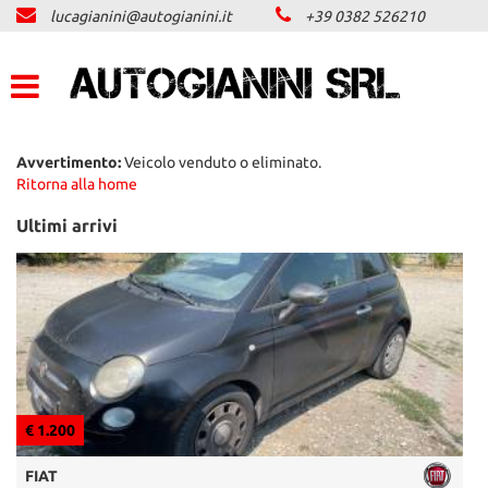
lucagianini@autogianini.it
+39 0382 526210
LISTA VEICOLI
ACQUISTIAMO USATO
ASSISTENZA
Avvertimento:
Veicolo venduto o eliminato.
Ritorna alla home
CONTATTI
Ultimi arrivi
NEWS
AREA COMMERCIANTI
€ 5.696
FIAT