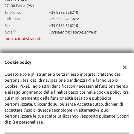
27100 Pavia (PV)
Telefono:
+39 0382 526210
Cellulare:
+39 335 661 3472
Fax:
+39 0382 526210
Email:
lucagianini@autogianini.it
Indicazioni stradali
Dati fiscali:
Cookie policy
Auto Gianini Srl
Via Riviera, 61, Pavia (PV)
Questo sito e gli strumenti terzi in esso integrati trattano dati
C.F/P.IVA:
01352520181
personali (es. dati di navigazione o indirizzi IP) e fanno uso di
Registro delle imprese:
PV
Cookie, Pixel, Tag o altri identificatori necessari al funzionamento
e al raggiungimento delle finalità descritte nella cookie policy, tra
cui miglioramento della funzionalità del sito e pubblicità
personalizzata. Cliccando sul pulsante Accetta tutto, dichiari di
accettare l'uso di queste tecnologie. In alternativa, puoi
personalizzare le tue scelte utilizzando l'apposito pulsante. Scopri
di più e personalizza.