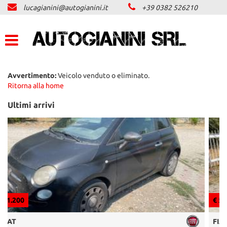
lucagianini@autogianini.it
+39 0382 526210
LISTA VEICOLI
ACQUISTIAMO USATO
ASSISTENZA
Avvertimento:
Veicolo venduto o eliminato.
Ritorna alla home
CONTATTI
Ultimi arrivi
NEWS
AREA COMMERCIANTI
€ 5.696
FIAT