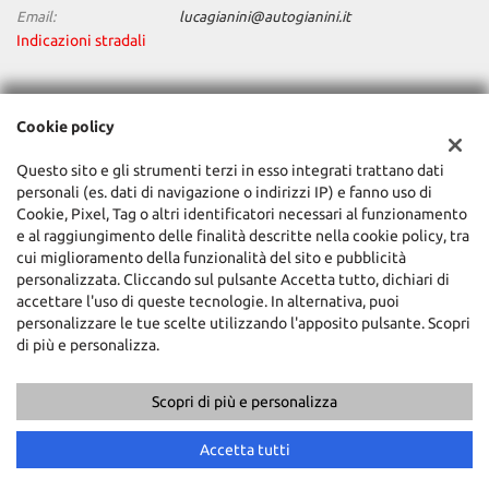
Email:
lucagianini@autogianini.it
Indicazioni stradali
Dati fiscali:
Cookie policy
Auto Gianini Srl
Via Riviera, 61, Pavia (PV)
Questo sito e gli strumenti terzi in esso integrati trattano dati
C.F/P.IVA:
01352520181
personali (es. dati di navigazione o indirizzi IP) e fanno uso di
Registro delle imprese:
PV
Cookie, Pixel, Tag o altri identificatori necessari al funzionamento
e al raggiungimento delle finalità descritte nella cookie policy, tra
cui miglioramento della funzionalità del sito e pubblicità
personalizzata. Cliccando sul pulsante Accetta tutto, dichiari di
accettare l'uso di queste tecnologie. In alternativa, puoi
personalizzare le tue scelte utilizzando l'apposito pulsante. Scopri
di più e personalizza.
Scopri di più e personalizza
Copyright © 2026 GestionaleAuto.com S.r.l., Tutti i diritti riservati -
Leggi l'informativa sulla privacy
-
Cookie Policy
Sito creato da:
GestionaleAuto.com
Accetta tutti