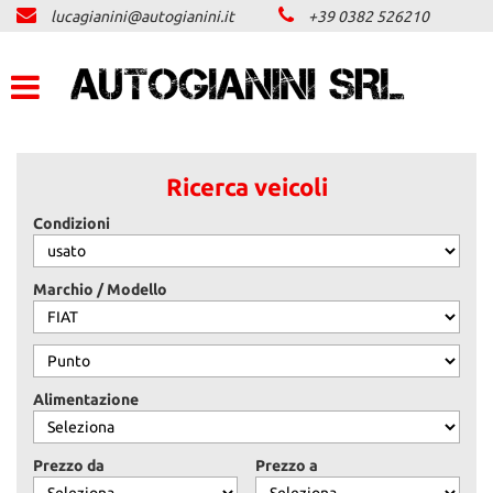
lucagianini@autogianini.it
+39 0382 526210
LISTA VEICOLI
ACQUISTIAMO USATO
ASSISTENZA
Ricerca veicoli
Condizioni
CONTATTI
NEWS
Marchio / Modello
AREA COMMERCIANTI
Alimentazione
Prezzo da
Prezzo a