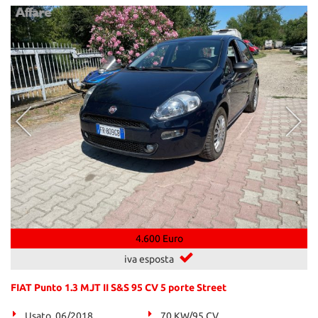
4.600 Euro
iva esposta
FIAT Punto 1.3 MJT II S&S 95 CV 5 porte Street
Usato, 06/2018
70 KW/95 CV