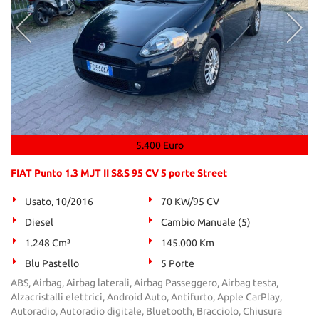
5.400 Euro
FIAT Punto 1.3 MJT II S&S 95 CV 5 porte Street
Usato, 10/2016
70 KW/95 CV
Diesel
Cambio Manuale (5)
1.248 Cm³
145.000 Km
Blu Pastello
5 Porte
ABS, Airbag, Airbag laterali, Airbag Passeggero, Airbag testa,
Alzacristalli elettrici, Android Auto, Antifurto, Apple CarPlay,
Autoradio, Autoradio digitale, Bluetooth, Bracciolo, Chiusura