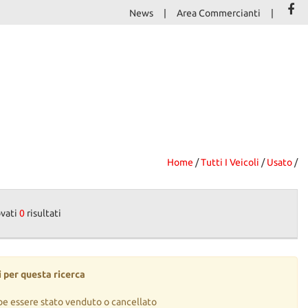
News
Area Commercianti
Home
/
Tutti I Veicoli
/
Usato
/
ovati
0
risultati
 per questa ricerca
be essere stato venduto o cancellato