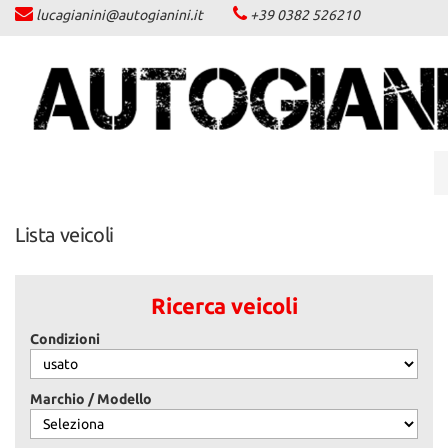
lucagianini@autogianini.it
+39 0382 526210
LISTA VEICOLI
ACQUISTIAMO USATO
ASSISTENZA
CONTATTI
Lista veicoli
NEWS
Ricerca veicoli
AREA COMMERCIANTI
Condizioni
Marchio / Modello