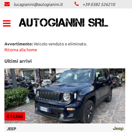
lucagianini@autogianini.it
+39 0382 526210
LISTA VEICOLI
ACQUISTIAMO USATO
ASSISTENZA
Avvertimento:
Veicolo venduto o eliminato.
Ritorna alla home
CONTATTI
Ultimi arrivi
NEWS
AREA COMMERCIANTI
€ 13.500
€
JEEP