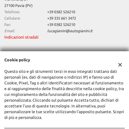
27100 Pavia (PV)
Telefono:
+39 0382 526210
Cellulare:
+39 335 661 3472
Fax:
+39 0382 526210
Email:
lucagianini@autogianini.it
Indicazioni stradali
Dati fiscali:
Cookie policy
Auto Gianini Srl
Via Riviera, 61, Pavia (PV)
Questo sito e gli strumenti terzi in esso integrati trattano dati
C.F/P.IVA:
01352520181
personali (es. dati di navigazione o indirizzi IP) e fanno uso di
Registro delle imprese:
PV
Cookie, Pixel, Tag o altri identificatori necessari al funzionamento
e al raggiungimento delle finalità descritte nella cookie policy, tra
cui miglioramento della funzionalità del sito e pubblicità
personalizzata. Cliccando sul pulsante Accetta tutto, dichiari di
accettare l'uso di queste tecnologie. In alternativa, puoi
personalizzare le tue scelte utilizzando l'apposito pulsante. Scopri
di più e personalizza.